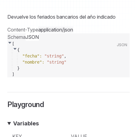
Devuelve los feriados bancarios del año indicado
Content-Type
application/json
Schema
JSON
[
JSON
{
"fecha"
: 
"string"
,
"nombre"
: 
"string"
}
]
Playground
Variables
KEY
VALUE