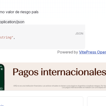
imo valor de riesgo país
pplication/json
JSON
string"
,
Powered by
VitePress Ope