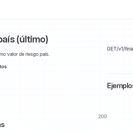
aís (último)
GET
/v1/fin
mo valor de riesgo país.
tos
Ejemplo
200
as