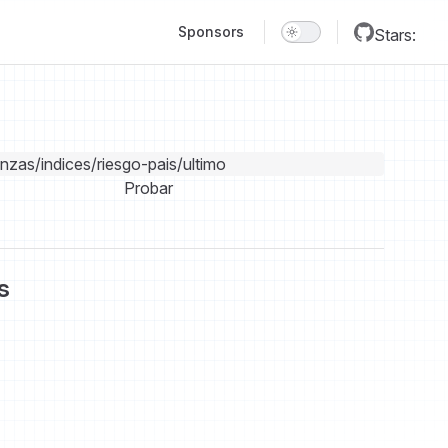
Main Navigation
Sponsors
Stars:
anzas/indices/riesgo-pais/ultimo
Probar
s