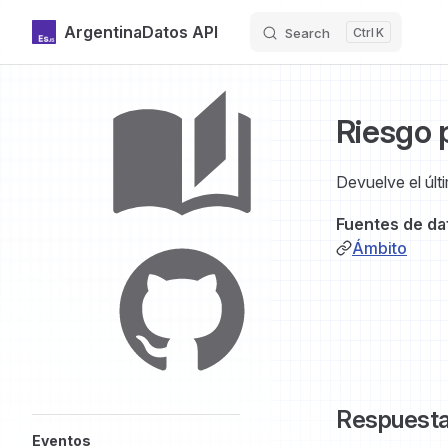
ArgentinaDatos API
Search
K
Skip to content
Sidebar Navigation
Riesgo p
Introducción
Devuelve el últi
Fuentes de da
Ámbito
GitHub
Respuest
Eventos