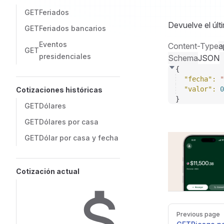
GET
Feriados
Devuelve el últ
GET
Feriados bancarios
Eventos
Content-Type
a
GET
presidenciales
Schema
JSON
{
"fecha"
: 
"
"valor"
: 
0
Cotizaciones históricas
}
GET
Dólares
GET
Dólares por casa
GET
Dólar por casa y fecha
Cotización actual
Pager
Previous page
DolarApi